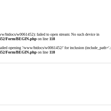
ww/htdocs/w0061452): failed to open stream: No such device in
452/Form/BEGIN.php
on line
118
Failed opening '/www/htdocs/w0061452/' for inclusion (include_path='.:/
452/Form/BEGIN.php
on line
118