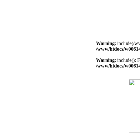
Warning
: include(/w
/www/htdocs/w0061
Warning
: include(): 
/www/htdocs/w0061