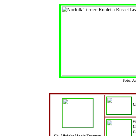
Foto: A
C
W
C
G
Ch. Allright Magic Trapper