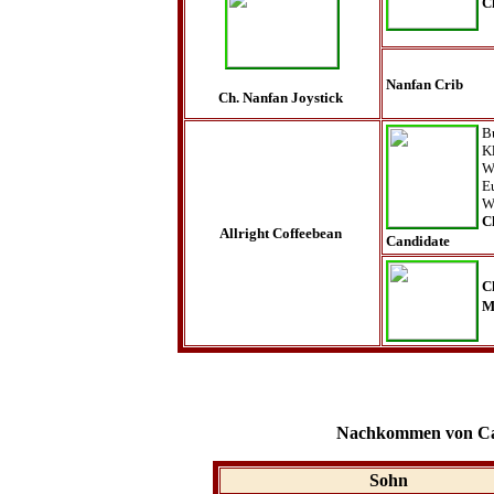
C
Nanfan Crib
Ch. Nanfan Joystick
B
K
W
E
W
C
Allright Coffeebean
Candidate
C
M
Nachkommen von Cat
Sohn